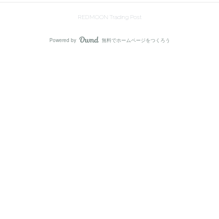
REDMOON Trading Post
Powered by
無料でホームページをつくろう
AmebaOwnd
フォロー