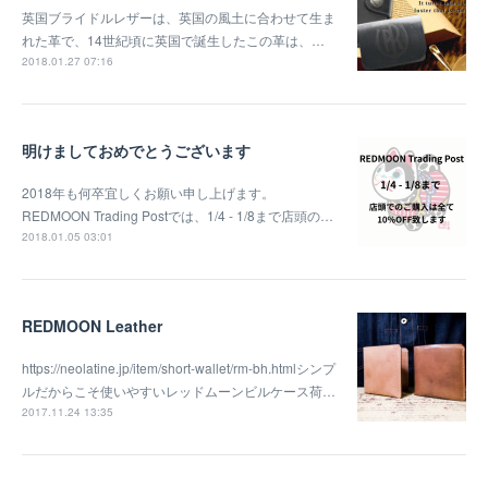
英国ブライドルレザーは、英国の風土に合わせて生ま
れた革で、14世紀頃に英国で誕生したこの革は、…
2018.01.27 07:16
明けましておめでとうございます
2018年も何卒宜しくお願い申し上げます。
REDMOON Trading Postでは、1/4 - 1/8まで店頭の…
2018.01.05 03:01
REDMOON Leather
https://neolatine.jp/item/short-wallet/rm-bh.htmlシンプ
ルだからこそ使いやすいレッドムーンビルケース荷…
2017.11.24 13:35